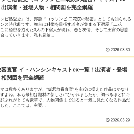
！出演者・登場人物・相関図を完全網羅
ンビ熱愛史』は、邦題『コッソンビ 二花院の秘密』としても知られる
マンス時代劇です。舞台は科挙を目指す若者が集まる下宿屋「二花
そこに秘密を抱えた3人の下宿人が現れ、恋と友情、そして王宮の思惑
合っていきます。私も見始...
2026.03.30
放審査官 イ・ハンシンキャストex一覧！出演者・登場
・相関図を完全網羅
マは数多くありますが、“仮釈放審査官”を主役に据えた作品はかなり
ですよね。私も最初は題材の新しさにひかれましたが、調べるほどにキ
の顔ぶれがとても豪華で、人物関係まで知ると一気に見たくなる作品だ
した。ここでは、主要...
2026.03.29