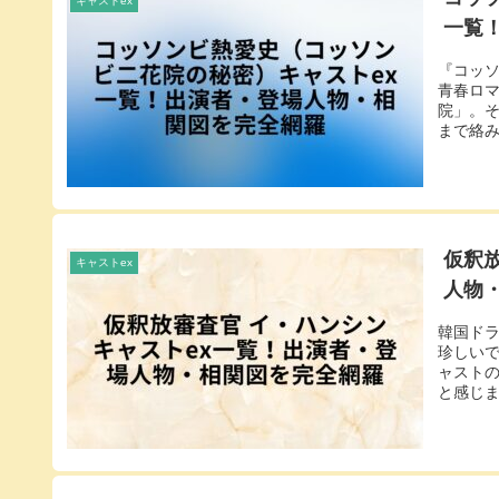
キャストex
一覧
『コッソ
青春ロ
院」。
まで絡み
仮釈
キャストex
人物
韓国ドラ
珍しい
ャスト
と感じま