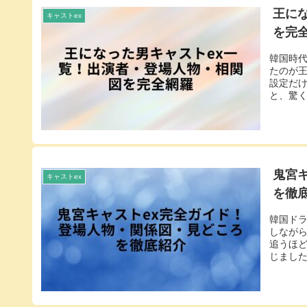
王に
キャストex
を完
韓国時
たのが
設定だ
と、驚く
鬼宮
キャストex
を徹
韓国ド
しなが
追うほ
じました