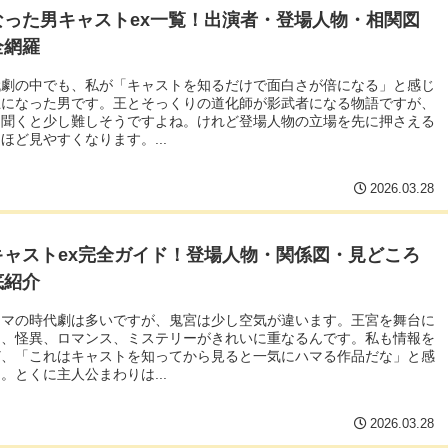
なった男キャストex一覧！出演者・登場人物・相関図
全網羅
代劇の中でも、私が「キャストを知るだけで面白さが倍になる」と感じ
王になった男です。王とそっくりの道化師が影武者になる物語ですが、
け聞くと少し難しそうですよね。けれど登場人物の立場を先に押さえる
ほど見やすくなります。...
2026.03.28
キャストex完全ガイド！登場人物・関係図・見どころ
底紹介
ラマの時代劇は多いですが、鬼宮は少し空気が違います。王宮を舞台に
ら、怪異、ロマンス、ミステリーがきれいに重なるんです。私も情報を
ど、「これはキャストを知ってから見ると一気にハマる作品だな」と感
。とくに主人公まわりは...
2026.03.28