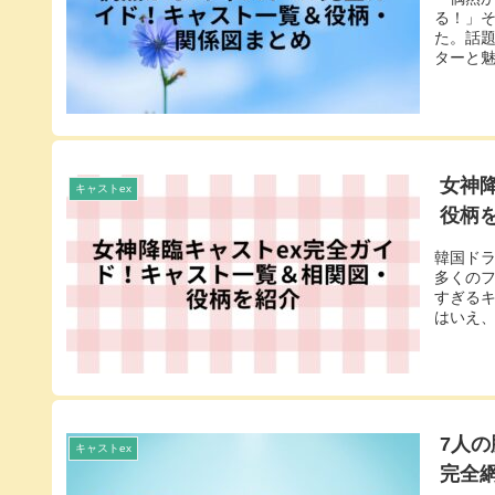
る！」
た。話
ターと魅
女神
キャストex
役柄
韓国ド
多くの
すぎる
はいえ、
7人の
キャストex
完全