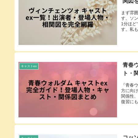
関図
まず雰囲
す。ソ
1分ほ
す。私も
青春
キャストex
ト・
『青春
方に向
関係性
復習にも
コッ