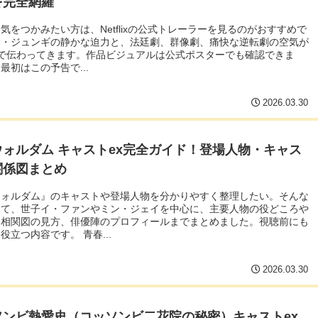
を完全網羅
気をつかみたい方は、Netflixの公式トレーラーを見るのがおすすめで
ン・ジュンギの静かな迫力と、法廷劇、群像劇、痛快な逆転劇の空気が
どで伝わってきます。作品ビジュアルは公式ポスターでも確認できま
最初はこの予告で...
2026.03.30
ウォルダム キャストex完全ガイド！登場人物・キャス
関係図まとめ
ウォルダム』のキャストや登場人物を分かりやすく整理したい。そんな
けて、世子イ・ファンやミン・ジェイを中心に、主要人物の役どころや
、相関図の見方、俳優陣のプロフィールまでまとめました。視聴前にも
役立つ内容です。 青春...
2026.03.30
ソンビ熱愛史（コッソンビ二花院の秘密）キャストex