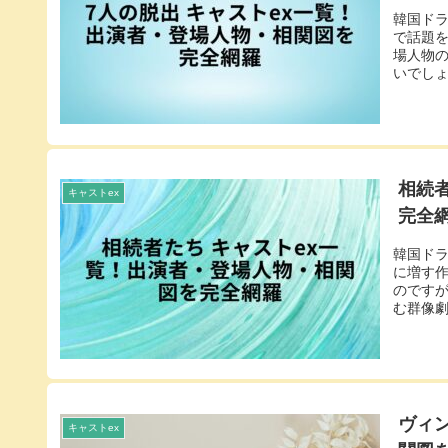
韓国ド
で話題
場人物
いでしょ
相続
キャストex
完全
韓国ド
に増す作
のです
む群像劇
ヴィ
キャストex