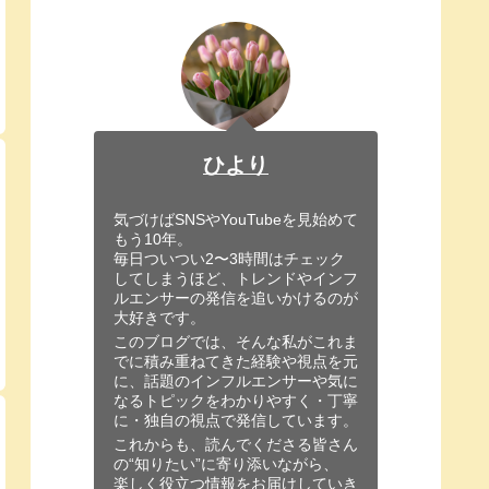
ひより
気づけばSNSやYouTubeを見始めて
もう10年。
毎日ついつい2〜3時間はチェック
してしまうほど、トレンドやインフ
ルエンサーの発信を追いかけるのが
大好きです。
このブログでは、そんな私がこれま
でに積み重ねてきた経験や視点を元
に、話題のインフルエンサーや気に
なるトピックをわかりやすく・丁寧
に・独自の視点で発信しています。
これからも、読んでくださる皆さん
の“知りたい”に寄り添いながら、
楽しく役立つ情報をお届けしていき