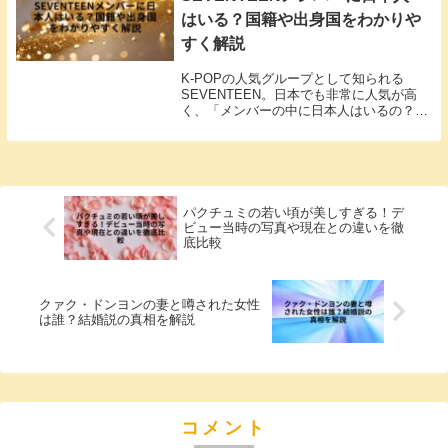
はいる？国籍や出身国をわかりや
すく解説
K-POPの人気グループとして知られる
SEVENTEEN。日本でも非常に人気が高
く、「メンバーの中に日本人はいるの？」
と気になった方も多いのではないでしょう
か。私も最初にグループを知ったとき、
「日本語が上手すぎて日本人がいるので
は？」と思っ...
パクチュミの若い頃が美しすぎる！デ
ビュー当時の写真や現在との違いを徹
底比較
クァク・ドンヨンの妻と噂された女性
は誰？結婚説の真相を解説
コメント