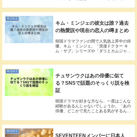
上では「整形しているのでは?」という噂
が絶えません。私も彼女の美しさには目を
奪われる一人ですが、デビュー当時と現在
の写真を見...
華流韓流
キム・ミンジェの彼女は誰？過去
の熱愛説や現在の恋人の噂まとめ
韓国ドラマファンの間で人気急上昇中の俳
優、キム・ミンジェ。「浪漫ドクター キ
ム・サブ」シリーズや「ダリとカムジャタ
ン」などでその魅力を存分に発揮し、多く
のファンを虜にしています。私も彼のドラ
マを見るたびに、あの親しみやすい笑顔と
ナチュラルな...
華流韓流
チュサンウクはあの俳優に似て
る？SNSで話題のそっくり説を検
証
韓国ドラマが好きな方なら、一度はこんな
経験があるんじゃないでしょうか。「あの
俳優、どこかで見たことある気がするんだ
けど…」という感覚。韓国芸能界には、似
たような雰囲気を持つ俳優が多く、ファン
の間で「そっくり説」が盛り上がることは
よくある話で...
華流韓流
SEVENTEENメンバーに日本人