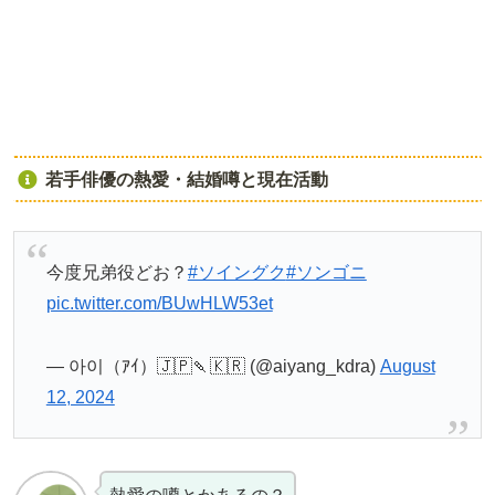
若手俳優の熱愛・結婚噂と現在活動
今度兄弟役どお？
#ソイングク
#ソンゴニ
pic.twitter.com/BUwHLW53et
— 아이（ｱｲ）🇯🇵🍡🇰🇷 (@aiyang_kdra)
August
12, 2024