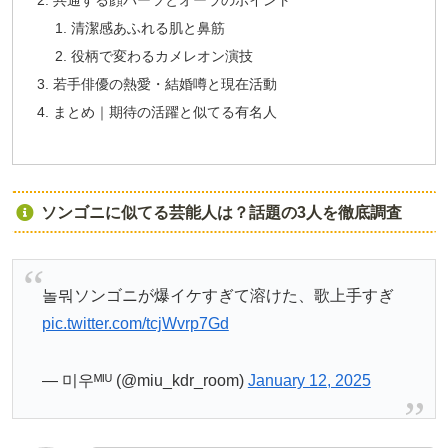
共通する顔パーツとオーラのポイント
清潔感あふれる肌と鼻筋
役柄で変わるカメレオン演技
若手俳優の熱愛・結婚噂と現在活動
まとめ｜期待の活躍と似てる有名人
ソンゴニに似てる芸能人は？話題の3人を徹底調査
놀뭐ソンゴニが爆イケすぎて溶けた、歌上手すぎ
pic.twitter.com/tcjWvrp7Gd
— 미우ᴹᴵᵁ (@miu_kdr_room)
January 12, 2025