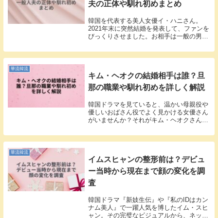
夫の正体や馴れ初めまとめ
韓国を代表する美人女優イ・ハニさん。
2021年末に突然結婚を発表して、ファンを
びっくりさせました。お相手は一般の男性
ということで、詳しい情報はほとんど出て
いないんですよね。私も知りたくて色々調
べてみたんです。ミスコリア出身の華やか
な彼女が選...
華流韓流
キム・ヘオクの結婚相手は誰？旦
那の職業や馴れ初めを詳しく解説
韓国ドラマを見ていると、温かい母親役や
優しいおばさん役でよく見かける女優さん
がいませんか？それがキム・ヘオクさんで
す。私も『プロデューサー』や『キム秘書
はいったい、なぜ？』で彼女の演技を見
て、「この人、本当にいいお母さんって感
じがする！」と...
華流韓流
イムスヒャンの整形前は？デビュ
ー当時から現在まで顔の変化を調
査
韓国ドラマ『新妓生伝』や『私のIDはカン
ナム美人』で一躍人気を博したイム・スヒ
ャン。その完璧なビジュアルから、ネット