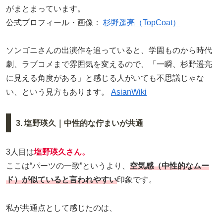
がまとまっています。
公式プロフィール・画像：
杉野遥亮（TopCoat）
ソンゴニさんの出演作を追っていると、学園ものから時代
劇、ラブコメまで雰囲気を変えるので、「一瞬、杉野遥亮
に見える角度がある」と感じる人がいても不思議じゃな
い、という見方もあります。
AsianWiki
3. 塩野瑛久｜中性的な佇まいが共通
3人目は
塩野瑛久さん。
ここは“パーツの一致”というより、
空気感（中性的なムー
ド）が似ていると言われやすい
印象です。
私が共通点として感じたのは、