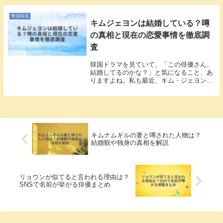
正しさや知的な受け答えに驚きました。ど
ん...
華流韓流
キムジェヨンは結婚している？噂
の真相と現在の恋愛事情を徹底調
査
韓国ドラマを見ていて、「この俳優さん、
結婚してるのかな？」と気になること、あ
りますよね。私も最近、キム・ジェヨンさ
んが出演する作品を見て、すっかりファン
になってしまいました。モデル出身らしい
スタイルの良さと、演技力を兼ね備えた彼
の魅力に惹か...
キムナムギルの妻と噂された人物は？
結婚観や独身の真相を解説
リョウンが似てると言われる理由は？
SNSで名前が挙がる俳優まとめ