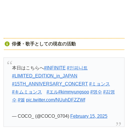
俳優・歌手としての現在の活動
本日はこちらへ
#INFINITE
#인피니트
#LIMITED_EDITION_in_JAPAN
#15TH_ANNIVERSARY_CONCERT
#ミョンス
#キムミョンス
#エル
#kimmyungsoo
#명수
#김명
수
#엘
pic.twitter.com/NUuhDFZZWf
— COCO_ (@COCO_0704)
February 15, 2025