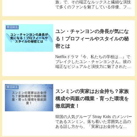
族」で、その端正なルックスと繊細な演技
で多くのファンを魅了している俳優、ファ
ン・イニョプさん。185cmの長身にモデル
出身ならではの抜群のスタイルを持つ彼で
すが、実は弟さんもかなりの注目株なんで
す。私が...
華流韓流
ユン・チャンヨンの身長が気にな
る！プロフィールやスタイルの秘
密とは
Netflixドラマ『今、私たちの学校は…』で
ブレイクしたユン・チャンヨンさん。彼の
端正なビジュアルと演技力に魅了されたフ
ァンの中には、「身長は一体何センチなん
だろう？」と気になっている方も多いので
はないでしょうか。私も初めて彼を見たと
き、...
華流韓流
スンミンの実家はお金持ち？家族
構成や両親の職業・育った環境を
徹底調査！
韓国の人気グループ Stray Kids のメンバー
であるスンミン。落ち着いた雰囲気と品の
ある話し方から、「実家はお金持ちな
の？」と気になる方も多いですよね。私も
初めてインタビュー動画を見たとき、礼儀