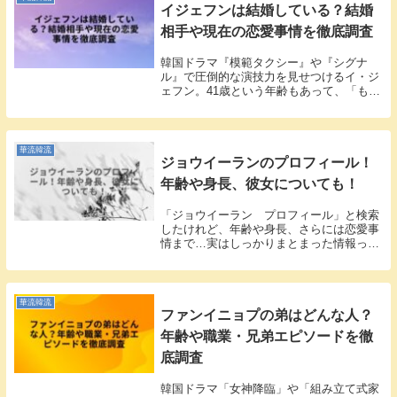
イジェフンは結婚している？結婚
相手や現在の恋愛事情を徹底調査
韓国ドラマ『模範タクシー』や『シグナ
ル』で圧倒的な演技力を見せつけるイ・ジ
ェフン。41歳という年齢もあって、「もし
かして結婚してる？」「彼女はいるの？」
という疑問を持つ方も多いのではないでし
ょうか。私も大好きな俳優さんなので、プ
ライベートが...
華流韓流
ジョウイーランのプロフィール！
年齢や身長、彼女についても！
「ジョウイーラン プロフィール」と検索
したけれど、年齢や身長、さらには恋愛事
情まで…実はしっかりまとまった情報って
意外と少ないんですよね。そこでこの記事
では、ジョウイーランさんの基本プロフィ
ールを分かりやすく整理してご紹介しま
す。年齢・身長...
華流韓流
ファンイニョプの弟はどんな人？
年齢や職業・兄弟エピソードを徹
底調査
韓国ドラマ「女神降臨」や「組み立て式家