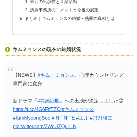
最近の出演作と音楽活動
所属事務所のコメントと今後の展望
まとめ｜キムミョンスの結婚・熱愛の真相とは
キムミョンスの現在の結婚状況
【NEWS】
#キム・ミョンス
、心理カウンセリング
専門家に変身
新ドラマ『
#共感細胞
』への出演が決定しました😊
https://t.co/4G6FffEZOi
#キムミョンス
#KimMyeongSoo
#INFINITE
#エル
#공감세포
pic.twitter.com/2WcUZQu1Lb