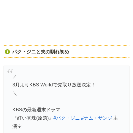
パク・ジニと夫の馴れ初め
／
3月よりKBS Worldで先取り放送決定！
＼
KBSの最新週末ドラマ
『紅い真珠(原題)』
#パク・ジニ
#ナム・サンジ
主
演🌹