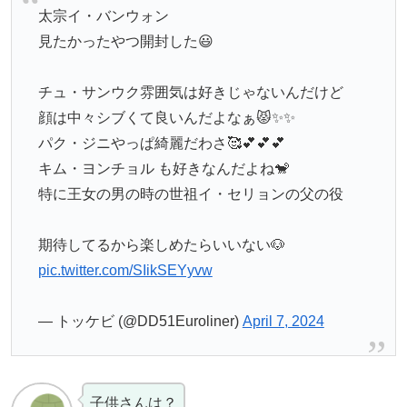
太宗イ・バンウォン
見たかったやつ開封した😃
チュ・サンウク雰囲気は好きじゃないんだけど
顔は中々シブくて良いんだよなぁ😾✨✨
パク・ジニやっぱ綺麗だわさ🥰💕💕💕
キム・ヨンチョル も好きなんだよね🐒
特に王女の男の時の世祖イ・セリョンの父の役
期待してるから楽しめたらいいない🐶
pic.twitter.com/SIikSEYyvw
— トッケビ (@DD51Euroliner)
April 7, 2024
子供さんは？