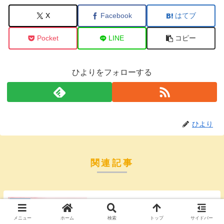
X
Facebook
はてブ
Pocket
LINE
コピー
ひよりをフォローする
ひより
関連記事
華流韓流
アンヒョソプの実家が金持ち説は
メニュー
ホーム
検索
トップ
サイドバー
本当？カナダ育ちの理由もあわせ